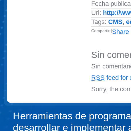
Fecha publica
Url:
http://ww
Tags:
CMS
,
e
Share
Compartir:
|
Sin comen
Sin comentari
RSS
feed for 
Sorry, the com
Herramientas de programa
desarrollar e implementar 