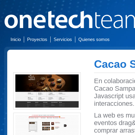
Inicio
Proyectos
Servicios
Quienes somos
Cacao 
En colaboraci
Cacao Sampak
Javascript us
interacciones.
La web es mult
eventos drag&d
comprar arrast