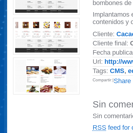
bombones de l
Implantamos e
contenidos y 
Cliente:
Caca
Cliente final:
Fecha publica
Url:
http://w
Tags:
CMS
,
e
Share
Compartir:
|
Sin comen
Sin comentari
RSS
feed for 